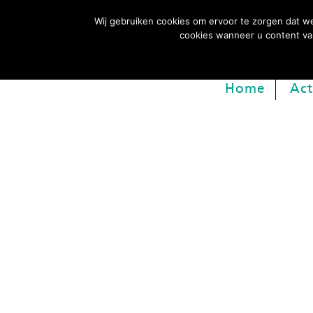
Wij gebruiken cookies om ervoor te zorgen dat we
cookies wanneer u content van
Home
Act