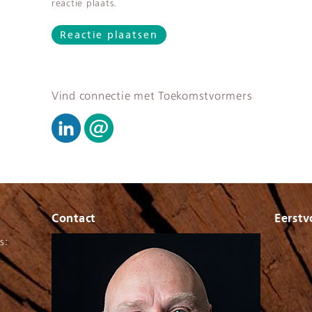
reactie plaats.
Vind connectie met Toekomstvormers
Contact
Eerstv
s: