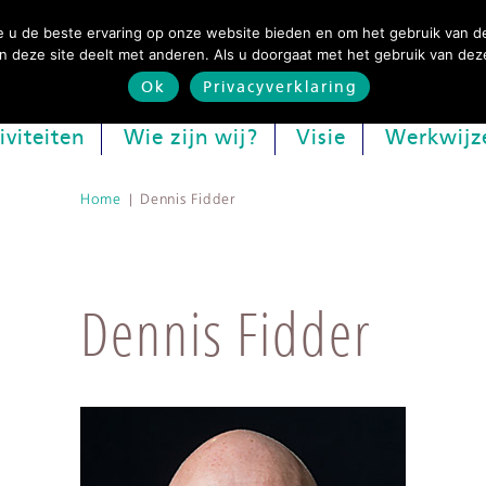
 u de beste ervaring op onze website bieden en om het gebruik van de
 deze site deelt met anderen. Als u doorgaat met het gebruik van deze
Ok
Privacyverklaring
iviteiten
Wie zijn wij?
Visie
Werkwijz
Home
|
Dennis Fidder
Dennis Fidder