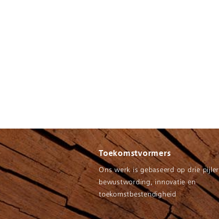
Toekomstvormers
Ons werk is gebaseerd op drie pijler
bewustwording, innovatie en
toekomstbestendigheid